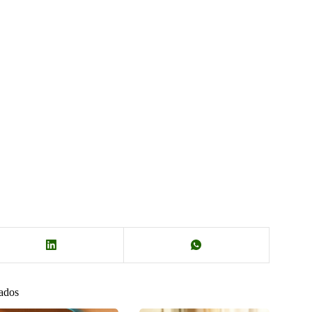
nados