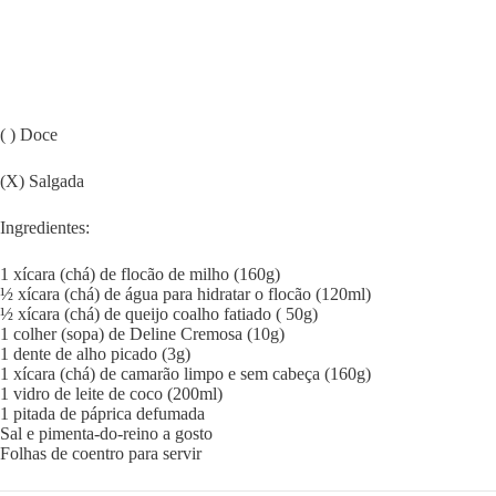
( ) Doce
(X) Salgada
Ingredientes:
1 xícara (chá) de flocão de milho (160g)
½ xícara (chá) de água para hidratar o flocão (120ml)
½ xícara (chá) de queijo coalho fatiado ( 50g)
1 colher (sopa) de Deline Cremosa (10g)
1 dente de alho picado (3g)
1 xícara (chá) de camarão limpo e sem cabeça (160g)
1 vidro de leite de coco (200ml)
1 pitada de páprica defumada
Sal e pimenta-do-reino a gosto
Folhas de coentro para servir