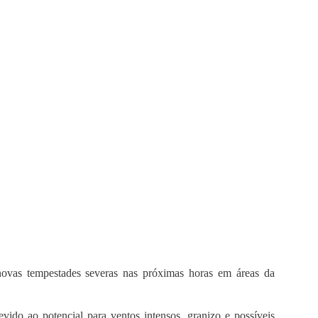
novas tempestades severas nas próximas horas em áreas da
do ao potencial para ventos intensos, granizo e possíveis