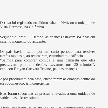
O caso foi registrado no último sábado (4/4), no município de
Vista Hermosa, na Colômbia.
Segundo o jornal El Tiempo, as crianças estavam sozinhas em
casa no momento do acidente.
Os pais haviam saído por um curto período para resolver
tarefas rápidas e, ao retornarem, estranharam o silêncio.
“Saímos para comprar comida e uma camiseta que eles
precisavam para um desfile. Levamos uns 20 minutos”,
explicou Brayan Guevara Triviño, pai das crianças.
Após procurarem pela casa, encontraram as crianças dentro do
eletrodoméstico, já inconscientes.
Elas foram socorridas às pressas e levadas a uma unidade de
saúde, mas não resistiram.
Ainda conforme o relato do pai, o equipamento estava