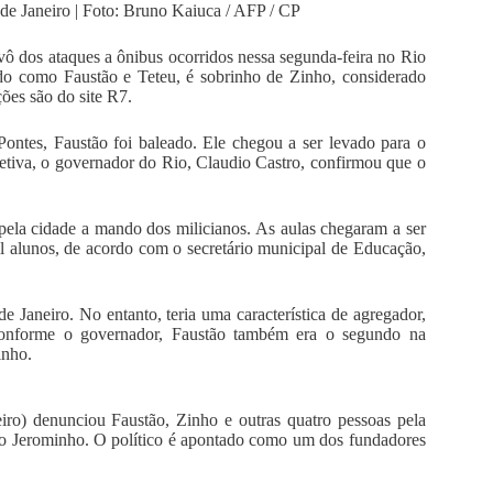
de Janeiro | Foto: Bruno Kaiuca / AFP / CP
ô dos ataques a ônibus ocorridos nessa segunda-feira no Rio
do como Faustão e Teteu, é sobrinho de Zinho, considerado
ções são do site R7.
ontes, Faustão foi baleado. Ele chegou a ser levado para o
oletiva, o governador do Rio, Claudio Castro, confirmou que o
pela cidade a mando dos milicianos. As aulas chegaram a ser
l alunos, de acordo com o secretário municipal de Educação,
e Janeiro. No entanto, teria uma característica de agregador,
 Conforme o governador, Faustão também era o segundo na
inho.
ro) denunciou Faustão, Zinho e outras quatro pessoas pela
o Jerominho. O político é apontado como um dos fundadores