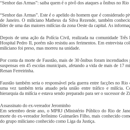
“Senhor das Armas”: saiba quem é o pivô dos ataques a ônibus no Rio 
“Senhor das Armas”. Este é o apelido do homem que é considerado piv
de Janeiro. O miliciano Matheus da Silva Rezende, também conheci
líder de uma das maiores milícias da zona Oeste da capital. As informa
Depois de uma ação da Polícia Civil, realizada na comunidade Três P
Hospital Pedro II, porém não resistiu aos ferimentos. Em entrevista c
miliciano foi preso, mas morreu na unidade.
Por conta da morte de Faustão, mais de 30 ônibus foram incendiados 
suspensas em 45 escolas municipais, afetando a vida de mais de 17 mi
Renan Ferreirinha.
Faustão também seria o responsável pela guerra entre facções no Rio d
uma vez também teria atuado pela união entre tráfico e milícia.
hierarquia da milícia e estava sendo preparado para ser o sucessor de Z
Assassinato do ex-vereador Jerominho
Em setembro deste ano, o MPRJ (Ministério Público do Rio de Janei
morte do ex-vereador Jerônimo Guimarães Filho, mais conhecido com
do grupo miliciano conhecido como Liga da Justiça.