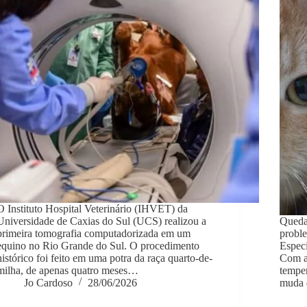
O Instituto Hospital Veterinário (IHVET) da
Universidade de Caxias do Sul (UCS) realizou a
Queda
primeira tomografia computadorizada em um
proble
equino no Rio Grande do Sul. O procedimento
Especi
histórico foi feito em uma potra da raça quarto-de-
Com a
milha, de apenas quatro meses…
temper
Jo Cardoso
28/06/2026
muda 