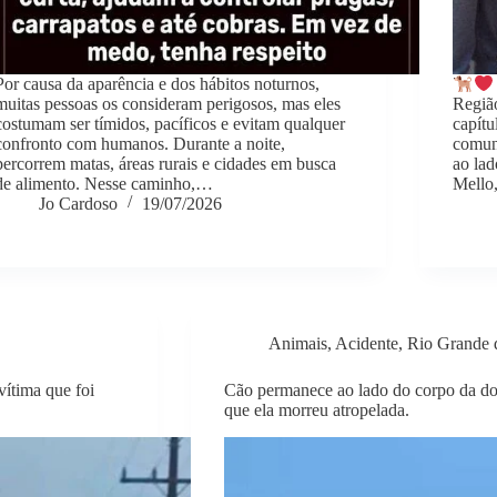
Por causa da aparência e dos hábitos noturnos,
muitas pessoas os consideram perigosos, mas eles
Regiã
costumam ser tímidos, pacíficos e evitam qualquer
capítu
confronto com humanos. Durante a noite,
comun
percorrem matas, áreas rurais e cidades em busca
ao lad
de alimento. Nesse caminho,…
Mello
Jo Cardoso
19/07/2026
Animais
,
Acidente
,
Rio Grande 
tima que foi
Cão permanece ao lado do corpo da don
que ela morreu atropelada.