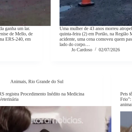
da ganha um lar.
Uma mulher de 43 anos morreu atrope
nise de Mello, de
quinta-feira (2) em Portão, na Região 
, na ERS-240, em
acidente, uma cena comoveu quem pass
lado do corpo…
Jo Cardoso
02/07/2026
Animais
,
Rio Grande do Sul
RS registra Procedimento Inédito na Medicina
Pets t
Veterinária
Frio”:
anima