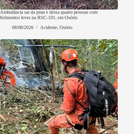
Ambulância sai da pista e deixa quatro pessoas com
ferimentos leves na RSC-101, em Osório
08/08/2026
Acidente
,
Osório