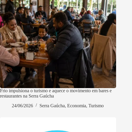
Frio impulsiona o turismo e aquece o movimento em bares e
restaurantes na Serra Gaúcha
24/06/2026
Serra Gaúcha
,
Economia
,
Turismo