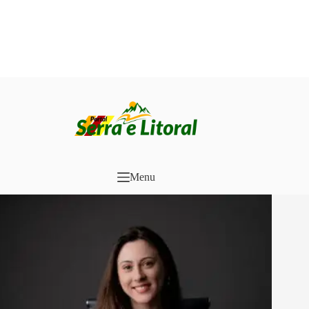
Pular
para
o
conteúdo
Menu