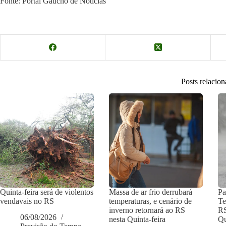
Fonte: Portal Gaúcho de Notícias
Posts relacio
Quinta-feira será de violentos
Massa de ar frio derrubará
Pa
vendavais no RS
temperaturas, e cenário de
Te
inverno retornará ao RS
RS
06/08/2026
nesta Quinta-feira
Qu