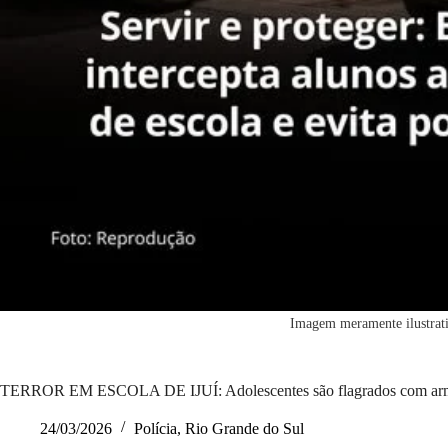
Imagem meramente ilustrati
TERROR EM ESCOLA DE IJUÍ: Adolescentes são flagrados com arma d
24/03/2026
Polícia
,
Rio Grande do Sul