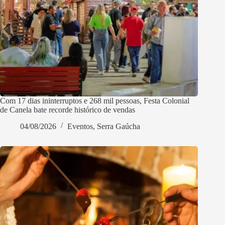
Com 17 dias ininterruptos e 268 mil pessoas, Festa Colonial
de Canela bate recorde histórico de vendas
04/08/2026
Eventos
,
Serra Gaúcha