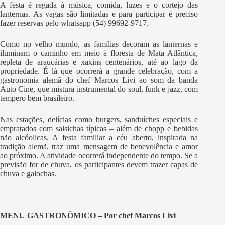
A festa é regada à música, comida, luzes e o cortejo das
lanternas. As vagas são limitadas e para participar é preciso
fazer reservas pelo whatsapp (54) 99692-9717.
Como no velho mundo, as famílias decoram as lanternas e
iluminam o caminho em meio à floresta de Mata Atlântica,
repleta de araucárias e xaxins centenários, até ao lago da
propriedade. É lá que ocorrerá a grande celebração, com a
gastronomia alemã do chef Marcos Livi ao som da banda
Auto Cine, que mistura instrumental do soul, funk e jazz, com
tempero bem brasileiro.
Nas estações, delícias como burgers, sanduíches especiais e
empratados com salsichas típicas – além de chopp e bebidas
não alcóolicas. A festa familiar a céu aberto, inspirada na
tradição alemã, traz uma mensagem de benevolência e amor
ao próximo. A atividade ocorrerá independente do tempo. Se a
previsão for de chuva, os participantes devem trazer capas de
chuva e galochas.
MENU GASTRONÔMICO – Por chef Marcos Livi