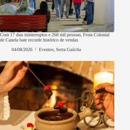
Com 17 dias ininterruptos e 268 mil pessoas, Festa Colonial
de Canela bate recorde histórico de vendas
04/08/2026
Eventos
,
Serra Gaúcha