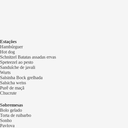
Estações
Hambúrguer
Hot dog
Schnitzel Batatas assadas ervas
Speteezel ao pesto
Sanduíche de javali
Wurts
Salsinha Bock grelhada
Salsicha weiss
Purê de maçã
Chucrute
Sobremesas
Bolo gelado
Torta de ruibarbo
Sonho
Pavlova