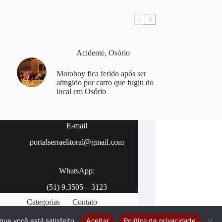
Acidente
,
Osório
Motoboy fica ferido após ser
atingido por carro que fugiu do
local em Osório
E-mail
portalserraelitoral@gmail.com
WhatsApp:
(51) 9.3505 – 3123
Categorias
Contato
que você está satisfeito.
Aceitar
Política de privacidade