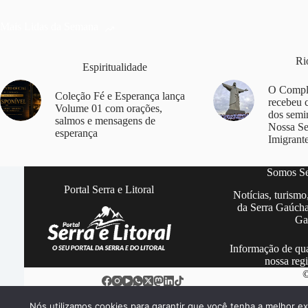
Mais Lidas da Semana
Ri
Espiritualidade
O Comple
Coleção Fé e Esperança lança
recebeu 
Volume 01 com orações,
dos semi
salmos e mensagens de
Nossa S
esperança
Imigrant
Somos Ser
Portal Serra e Litoral
Notícias, turismo
da Serra Gaúcha
Ga
Informação de qua
nossa regi
©
Nós utilizamos cookies para garantir que você tenha a melhor ex