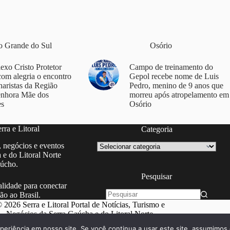
o Grande do Sul
Osório
xo Cristo Protetor
Campo de treinamento do
com alegria o encontro
Gepol recebe nome de Luis
naristas da Região
Pedro, menino de 9 anos que
enhora Mãe dos
morreu após atropelamento em
es
Osório
ra e Litoral
Categoria
Categoria
, negócios e eventos
 e do Litoral Norte
úcho.
Pesquisar
lidade para conectar
ão ao Brasil.
Sem
 2026 Serra e Litoral Portal de Notícias, Turismo e
resultados
Negócios da Serra Gaúcha e do Litoral Norte.
periência em nosso site. Se você continua a usar este site, assumimos 