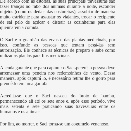
De acordo com as estórias, as suas principais travessuras são
fazer tranças no rabo dos animais durante a noite, esconder
objetos (como os dedais das costureiras), assobiar de maneira
muito estridente para assustar os viajantes, trocar o recipiente
de sal pelo de açúcar e distrair as cozinheiras para elas
queimarem a comida.
O Saci é o guardião das ervas e das plantas medicinais, por
isso, confunde as pessoas que tentam pegá-las sem
autorização. Ele conhece as técnicas de preparo e sabe como
utilizar as plantas para fins medicinais.
A lenda garante que para capturar o Saci-pererê, a pessoa deve
arremessar uma peneira nos redemoinhos de vento. Dessa
maneira, após capturá-lo, é necessário retirar-lhe o gorro para
prendê-lo em uma garrafa.
Acredita-se que o Saci nasceu do broto de bambu,
permanecendo ali até os sete anos e, após esse período, vive
mais setenta e sete praticando suas travessuras entre os
humanos e os animais.
Por fim, ao morrer, o Saci torna-se um cogumelo venenoso.