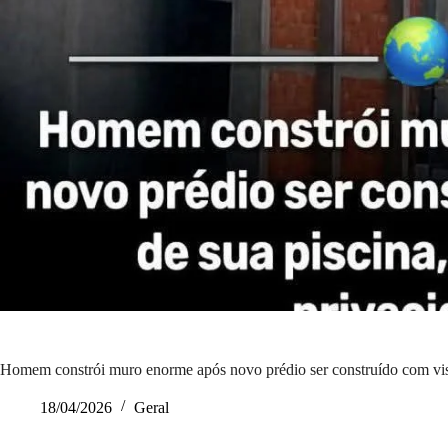
Homem constrói muro enorme após novo prédio ser construído com vista
18/04/2026
Geral