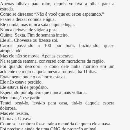
Apenas olhava para mim, depois voltava a olhar para a
estrada.
Como se dissesse: “Não é você que eu estou esperando.”
Passei a deixar comida e água.
Ele comia, mas nunca saía daquele lugar.
Nunca deixava de vigiar a pista.
Quinta. Sexta. Fim de semana inteiro.
Ele ali. Chovesse ou fizesse sol.
Carros passando a 100 por hora, buzinando, quase
atropelando.
Mas ele não se movia. Apenas esperava.
Na segunda semana, conversei com moradores da região.
Foi quando descobri: o dono dele tinha morrido em um
acidente de moto naquela mesma rodovia, há 11 dias.
Exatamente onde o cachorro estava.
Ele não estava perdido.
Ele estava lá de propósito.
Esperando por alguém que nunca mais voltaria.
Meu coração se partiu.
Tentei pegá-lo, levá-lo para casa, tirá-lo daquela espera
dolorosa.
Mas ele resistia.
Chorava. Uivava.
Como se ir embora fosse trair a memória de quem ele amava.
Foi preciso a ajuda de uma ONG de proteção animal.