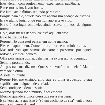
Eles vieram com equipamento, experiência, paciência.
E mesmo assim, levou horas.
Ele lutou até o último segundo para ficar.
Porque para ele, aquele não era apenas um pedaço de estrada.
Era o último lugar onde seu humano esteve vivo.
Era o único lugar onde eles ainda estavam juntos, de alguma
forma.
Hoje, dois meses depois, ele está aqui em casa.
Eu o batizei de Fiel.
Porque não consegui pensar em nome melhor.
Ele se adaptou bem. Come, brinca, dorme na minha cama.
Mas toda vez que saímos de carro e passamos por aquela
rodovia, ele fica inquieto.
Olha pela janela com aquela mesma expressão. Procurando.
Sempre procurando.
As pessoas me dizem: “Que sorte você deu a ele.” Mas a
verdade é outra.
A sorte foi minha.
Porque Fiel me ensinou algo que eu tinha esquecido: o que
significa amar alguém de verdade.
Sem condições. Sem desistir.
Mesmo quando todo mundo já foi embora.
Mesmo quando a única coisa que resta é esperar.
E se você acha que isso é “só um cachorro de rua”, então você
nunca viu amor de verdade.