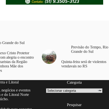
o Grande do Sul
Previsão do Tempo
,
Rio
Grande do Sul
xo Cristo Protetor
com alegria o encontro
naristas da Região
Quinta-feira será de violentos
enhora Mãe dos
vendavais no RS
es
ra e Litoral
Categoria
Categoria
, negócios e eventos
 e do Litoral Norte
úcho.
Pesquisar