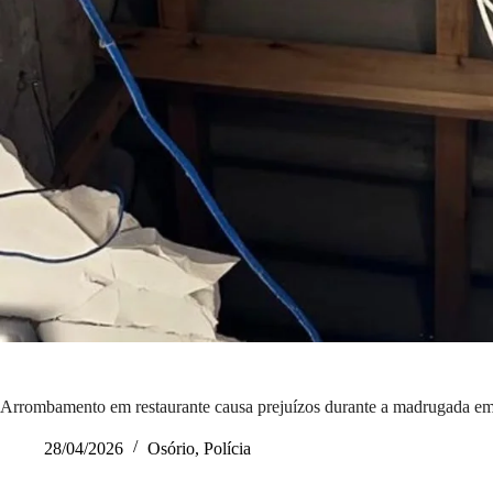
Arrombamento em restaurante causa prejuízos durante a madrugada e
28/04/2026
Osório
,
Polícia