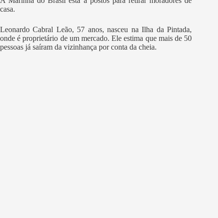
A Marinha do Brasil está a postos para retirar moradores de
casa.
Leonardo Cabral Leão, 57 anos, nasceu na Ilha da Pintada,
onde é proprietário de um mercado. Ele estima que mais de 50
pessoas já saíram da vizinhança por conta da cheia.