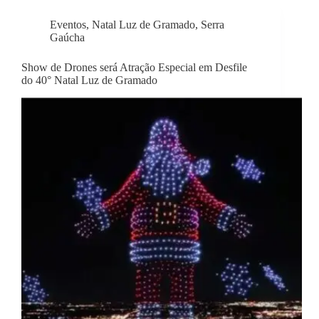
Eventos
,
Natal Luz de Gramado
,
Serra
Gaúcha
Show de Drones será Atração Especial em Desfile
do 40° Natal Luz de Gramado