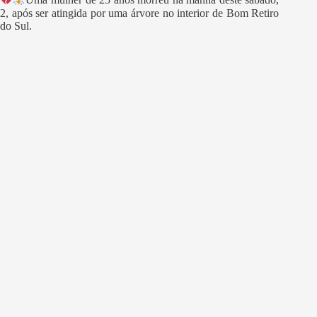
Uma mulher de 25 anos morreu na manhã deste sábado,
2, após ser atingida por uma árvore no interior de Bom Retiro
do Sul.