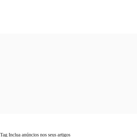
Pular
para
o
conteúdo
Tag
Inclua anúncios nos seus artigos