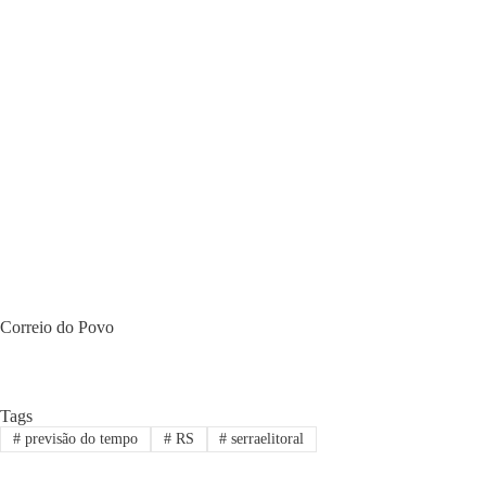
Correio do Povo
Tags
#
previsão do tempo
#
RS
#
serraelitoral