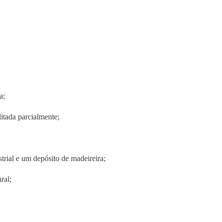
a;
itada parcialmente;
rial e um depósito de madeireira;
ral;