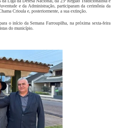
 da Liga da Defesa Nacional, da 23ª Região Tradicionalista e
Juventude e da Administração, participaram da cerimônia da
hama Crioula e, posteriormente, a sua extinção.
ara o início da Semana Farroupilha, na próxima sexta-feira
istas do município.