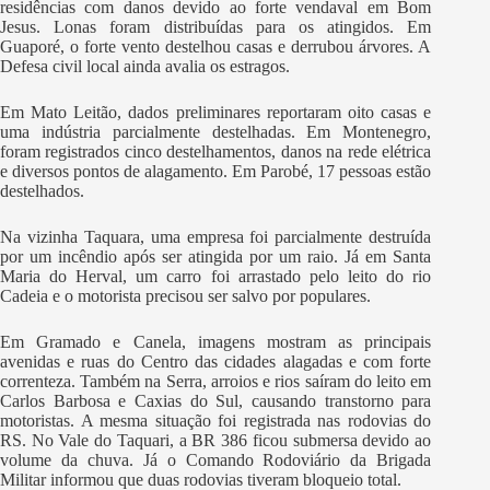
residências com danos devido ao forte vendaval em Bom
Jesus. Lonas foram distribuídas para os atingidos. Em
Guaporé, o forte vento destelhou casas e derrubou árvores. A
Defesa civil local ainda avalia os estragos.
Em Mato Leitão, dados preliminares reportaram oito casas e
uma indústria parcialmente destelhadas. Em Montenegro,
foram registrados cinco destelhamentos, danos na rede elétrica
e diversos pontos de alagamento. Em Parobé, 17 pessoas estão
destelhados.
Na vizinha Taquara, uma empresa foi parcialmente destruída
por um incêndio após ser atingida por um raio. Já em Santa
Maria do Herval, um carro foi arrastado pelo leito do rio
Cadeia e o motorista precisou ser salvo por populares.
Em Gramado e Canela, imagens mostram as principais
avenidas e ruas do Centro das cidades alagadas e com forte
correnteza. Também na Serra, arroios e rios saíram do leito em
Carlos Barbosa e Caxias do Sul, causando transtorno para
motoristas. A mesma situação foi registrada nas rodovias do
RS. No Vale do Taquari, a BR 386 ficou submersa devido ao
volume da chuva. Já o Comando Rodoviário da Brigada
Militar informou que duas rodovias tiveram bloqueio total.