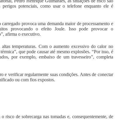
rial, Pedro Henrique Guimarães, as situações de risco são
 perigos potenciais, como usar o telefone enquanto ele é
endo carregado provoca uma demanda maior de processamento e
itos provocando o efeito Joule. Isso pode provocar o
”, afirma o executivo.
s a altas temperaturas. Com o aumento excessivo do calor no
rmica”, que pode causar até mesmo explosões. “Por isso, é
fados, por exemplo, embaixo de um travesseiro”, completa
tro e verificar regularmente suas condições. Antes de conectar
anificado ou com fios expostos.
o risco de sobrecarga nas tomadas e, consequentemente, de