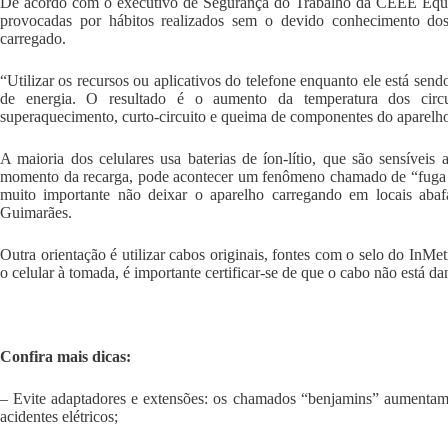
De acordo com o executivo de Segurança do Trabalho da CEEE Equato
provocadas por hábitos realizados sem o devido conhecimento dos
carregado.
“Utilizar os recursos ou aplicativos do telefone enquanto ele está s
de energia. O resultado é o aumento da temperatura dos circu
superaquecimento, curto-circuito e queima de componentes do aparelho
A maioria dos celulares usa baterias de íon-lítio, que são sensívei
momento da recarga, pode acontecer um fenômeno chamado de “fuga té
muito importante não deixar o aparelho carregando em locais aba
Guimarães.
Outra orientação é utilizar cabos originais, fontes com o selo do InMe
o celular à tomada, é importante certificar-se de que o cabo não está d
Confira mais dicas:
– Evite adaptadores e extensões: os chamados “benjamins” aumentam 
acidentes elétricos;