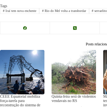
Tags
#
Iraí tem nova enchente
#
Rio do Mel volta a transbordar
#
serraelito
Posts relacio
CEEE Equatorial mobiliza
Quinta-feira será de violentos
Ma
força-tarefa para
vendavais no RS
te
reconstrução do sistema de
in