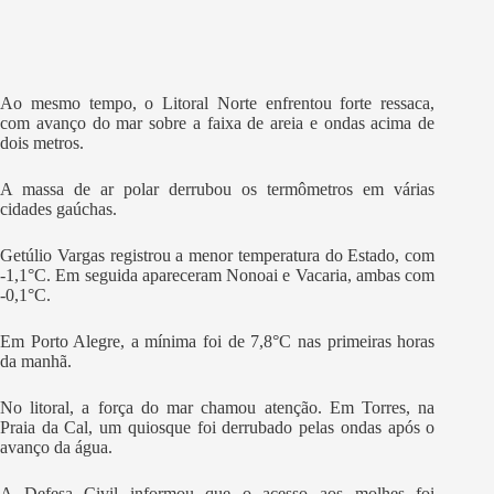
Ao mesmo tempo, o Litoral Norte enfrentou forte ressaca,
com avanço do mar sobre a faixa de areia e ondas acima de
dois metros.
A massa de ar polar derrubou os termômetros em várias
cidades gaúchas.
Getúlio Vargas registrou a menor temperatura do Estado, com
-1,1°C. Em seguida apareceram Nonoai e Vacaria, ambas com
-0,1°C.
Em Porto Alegre, a mínima foi de 7,8°C nas primeiras horas
da manhã.
No litoral, a força do mar chamou atenção. Em Torres, na
Praia da Cal, um quiosque foi derrubado pelas ondas após o
avanço da água.
A Defesa Civil informou que o acesso aos molhes foi