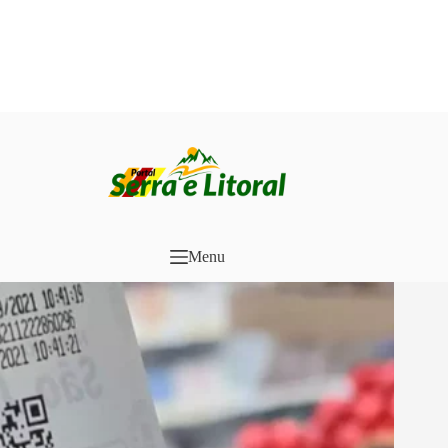
Pular
para
o
conteúdo
Menu