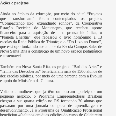
Ações e projetos
Ainda no âmbito da educação, por meio do edital “Projetos
que Transformam” foram contemplados os projetos
“Compactando lixo, expandindo sonhos”, da Cooperativa
Estação Reciclar, de Montenegro, que recebeu aporte
financeiro para a aquisição de uma prensa hidráulica; o
“Planeta Energia”, que repassou o livro homônimo a 13
escolas da Rede Pública de Triunfo; e o “Do Lixo ao Domo”,
que está oportunizando aos alunos da Escola Campos Sales de
Nova Santa Rita a construção de um novo espaço pedagógico
e sustentável.
Também em Nova Santa Rita, os projetos “Baú das Artes” e
“Trilha das Descobertas” beneficiaram mais de 1500 alunos de
dez escolas públicas, por meio de uma parceria com a Evoluir
e apoio do Ministério da Cultura.
Voltado a mulheres que já têm ou buscam aperfeiçoar um
pequeno negócio, o Programa Empreendedoras Braskem
chegou a sua quarta edição no RS formando 30 alunas que
passaram por uma jornada completa de aprendizagem e
desenvolvimento. Já o Programa de Qualificação Profissional
beneficiou 40 alunos em duas edições do curso de Caldeireiro