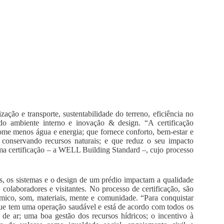
ação e transporte, sustentabilidade do terreno, eficiência no
 do ambiente interno e inovação & design. “A certificação
ome menos água e energia; que fornece conforto, bem-estar e
e, conservando recursos naturais; e que reduz o seu impacto
a certificação – a WELL Building Standard –, cujo processo
, os sistemas e o design de um prédio impactam a qualidade
colaboradores e visitantes. No processo de certificação, são
érmico, som, materiais, mente e comunidade. “Para conquistar
que tem uma operação saudável e está de acordo com todos os
de ar; uma boa gestão dos recursos hídricos; o incentivo à