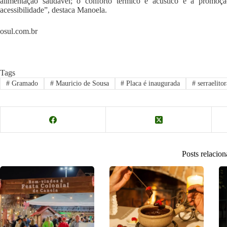
alimentação saudável; o conforto térmico e acústico e a promoçã
acessibilidade”, destaca Manoela.
osul.com.br
Tags
#
Gramado
#
Mauricio de Sousa
#
Placa é inaugurada
#
serraelitor
Posts relacio