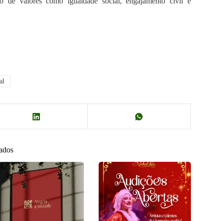
o de valores como igualdade social, engajamento civil e
al
nados