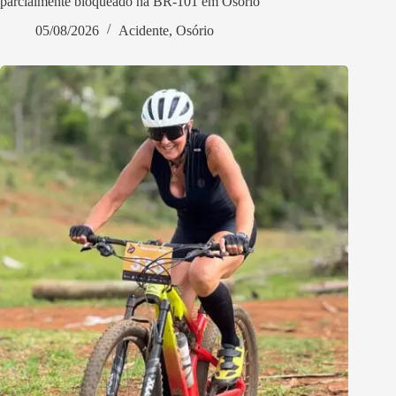
parcialmente bloqueado na BR-101 em Osório
05/08/2026
Acidente
,
Osório