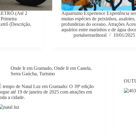
RETRÔ (Até 2
Aquarismo Experience Experiência sen
 Primeira
muitas espécies de peixinhos, axalotes,
profundezas do oceano. Atrações Acess
etrô (Descrição,
aquários entre marinhos e de água do
portalserraelitoral
10/01/2025
Onde Ir em Gramado
,
Onde Ir em Canela
,
Serra Gaúcha
,
Turismo
OUT
É tempo de Natal Luz em Gramado: O 39ª edição
segue até 19 de janeiro de 2025 com atrações em
toda a cidade.