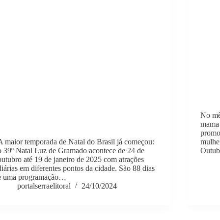
No mê
mama e
promov
A maior temporada de Natal do Brasil já começou:
mulhe
o 39º Natal Luz de Gramado acontece de 24 de
Outu
outubro até 19 de janeiro de 2025 com atrações
diárias em diferentes pontos da cidade. São 88 dias
e uma programação…
portalserraelitoral
24/10/2024