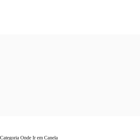
Pular
para
o
conteúdo
Categoria
Onde Ir em Canela