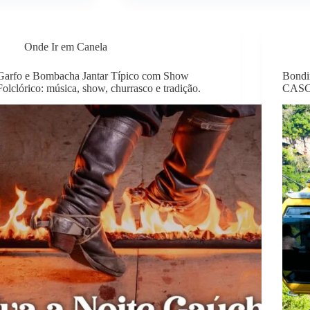
Onde Ir em Canela
Garfo e Bombacha Jantar Típico com Show
Bondi
Folclórico: música, show, churrasco e tradição.
CASC