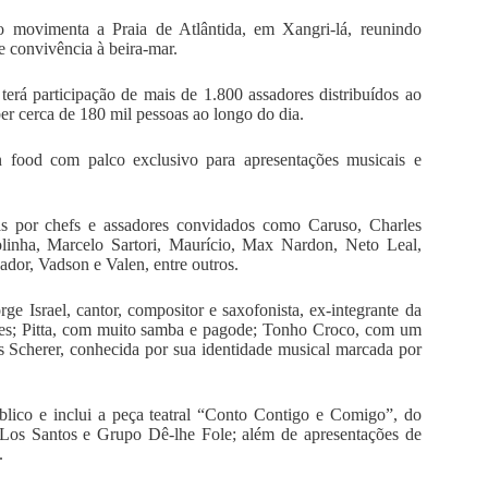
 movimenta a Praia de Atlântida, em Xangri-lá, reunindo
e convivência à beira-mar.
á participação de mais de 1.800 assadores distribuídos ao
ber cerca de 180 mil pessoas ao longo do dia.
n food com palco exclusivo para apresentações musicais e
as por chefs e assadores convidados como Caruso, Charles
linha, Marcelo Sartori, Maurício, Max Nardon, Neto Leal,
ador, Vadson e Valen, entre outros.
e Israel, cantor, compositor e saxofonista, ex-integrante da
ões; Pitta, com muito samba e pagode; Tonho Croco, com um
s Scherer, conhecida por sua identidade musical marcada por
blico e inclui a peça teatral “Conto Contigo e Comigo”, do
os Santos e Grupo Dê-lhe Fole; além de apresentações de
.