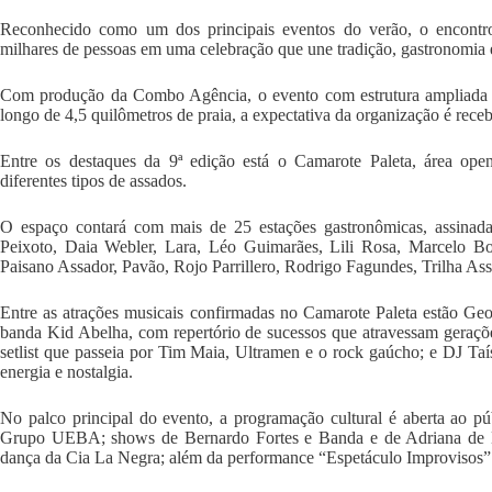
Reconhecido como um dos principais eventos do verão, o encontro
milhares de pessoas em uma celebração que une tradição, gastronomia 
Com produção da Combo Agência, o evento com estrutura ampliada ter
longo de 4,5 quilômetros de praia, a expectativa da organização é rece
Entre os destaques da 9ª edição está o Camarote Paleta, área ope
diferentes tipos de assados.
O espaço contará com mais de 25 estações gastronômicas, assinad
Peixoto, Daia Webler, Lara, Léo Guimarães, Lili Rosa, Marcelo Bo
Paisano Assador, Pavão, Rojo Parrillero, Rodrigo Fagundes, Trilha Ass
Entre as atrações musicais confirmadas no Camarote Paleta estão Georg
banda Kid Abelha, com repertório de sucessos que atravessam geraç
setlist que passeia por Tim Maia, Ultramen e o rock gaúcho; e DJ Taí
energia e nostalgia.
No palco principal do evento, a programação cultural é aberta ao pú
Grupo UEBA; shows de Bernardo Fortes e Banda e de Adriana de L
dança da Cia La Negra; além da performance “Espetáculo Improvisos”