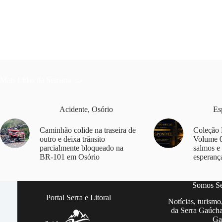
Mais Lidas da Semana
Acidente
,
Osório
Es
Caminhão colide na traseira de
Coleção 
outro e deixa trânsito
Volume 0
parcialmente bloqueado na
salmos e
BR-101 em Osório
esperanç
Somos Ser
Portal Serra e Litoral
Notícias, turismo
da Serra Gaúcha
Ga