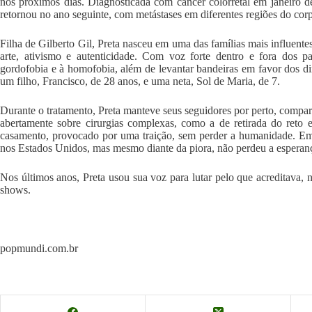
nos próximos dias. Diagnosticada com câncer colorretal em janeiro d
retornou no ano seguinte, com metástases em diferentes regiões do cor
Filha de Gilberto Gil, Preta nasceu em uma das famílias mais influentes 
arte, ativismo e autenticidade. Com voz forte dentro e fora dos 
gordofobia e à homofobia, além de levantar bandeiras em favor dos 
um filho, Francisco, de 28 anos, e uma neta, Sol de Maria, de 7.
Durante o tratamento, Preta manteve seus seguidores por perto, compar
abertamente sobre cirurgias complexas, como a de retirada do reto 
casamento, provocado por uma traição, sem perder a humanidade. Em 
nos Estados Unidos, mas mesmo diante da piora, não perdeu a esperan
Nos últimos anos, Preta usou sua voz para lutar pelo que acreditava, n
shows.
popmundi.com.br