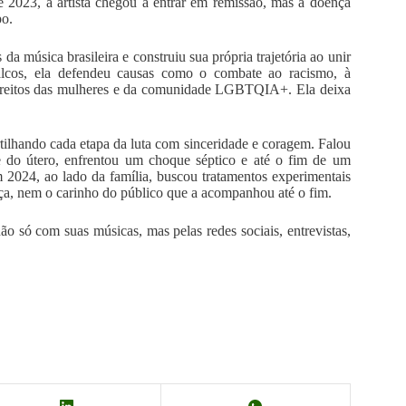
e 2023, a artista chegou a entrar em remissão, mas a doença
po.
da música brasileira e construiu sua própria trajetória ao unir
palcos, ela defendeu causas como o combate ao racismo, à
direitos das mulheres e da comunidade LGBTQIA+. Ela deixa
tilhando cada etapa da luta com sinceridade e coragem. Falou
e do útero, enfrentou um choque séptico e até o fim de um
2024, ao lado da família, buscou tratamentos experimentais
ça, nem o carinho do público que a acompanhou até o fim.
ão só com suas músicas, mas pelas redes sociais, entrevistas,