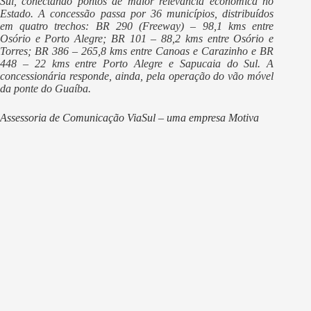
Sul, conectando pontos de maior relevância econômica no
Estado. A concessão passa por 36 municípios, distribuídos
em quatro trechos: BR 290 (Freeway) – 98,1 kms entre
Osório e Porto Alegre; BR 101 – 88,2 kms entre Osório e
Torres; BR 386 – 265,8 kms entre Canoas e Carazinho e BR
448 – 22 kms entre Porto Alegre e Sapucaia do Sul. A
concessionária responde, ainda, pela operação do vão móvel
da ponte do Guaíba.
Assessoria de Comunicação ViaSul – uma empresa Motiva