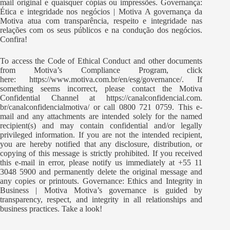
mail original e quaisquer cópias ou impressões. Governança:
Ética e integridade nos negócios | Motiva A governança da
Motiva atua com transparência, respeito e integridade nas
relações com os seus públicos e na condução dos negócios.
Confira!
To access the Code of Ethical Conduct and other documents
from Motiva’s Compliance Program, click
here:
https://www.motiva.com.br/en/
esg/governance/
. If
something seems incorrect, please contact the Motiva
Confidential Channel at
https://canalconfidencial.com.
br/canalconfidencialmotiva/
or call 0800 721 0759. This e-
mail and any attachments are intended solely for the named
recipient(s) and may contain confidential and/or legally
privileged information. If you are not the intended recipient,
you are hereby notified that any disclosure, distribution, or
copying of this message is strictly prohibited. If you received
this e-mail in error, please notify us immediately at +55 11
3048 5900 and permanently delete the original message and
any copies or printouts. Governance: Ethics and Integrity in
Business | Motiva Motiva’s governance is guided by
transparency, respect, and integrity in all relationships and
business practices. Take a look!