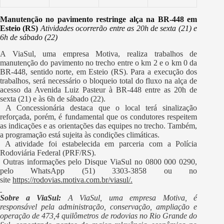
Manutenção no pavimento restringe alça na BR-448 em
Esteio (RS)
Atividades ocorrerão entre as 20h de sexta (21) e
6h de sábado (22)
A ViaSul, uma empresa Motiva, realiza trabalhos de
manutenção do pavimento no trecho entre o km 2 e o km 0 da
BR-448, sentido norte, em Esteio (RS). Para a execução dos
trabalhos, será necessário o bloqueio total do fluxo na alça de
acesso da Avenida Luiz Pasteur à BR-448 entre as 20h de
sexta (21) e às 6h de sábado (22).
A Concessionária destaca que o local terá sinalização
reforçada, porém, é fundamental que os condutores respeitem
as indicações e as orientações das equipes no trecho. Também,
a programação está sujeita às condições climáticas.
A atividade foi estabelecida em parceria com a Polícia
Rodoviária Federal (PRF/RS).
Outras informações pelo Disque ViaSul no 0800 000 0290,
pelo WhatsApp (51) 3303-3858 ou no
site
https://rodovias.motiva.com.
br/viasul/.
Sobre a ViaSul:
A ViaSul, uma empresa Motiva, é
responsável pela administração, conservação, ampliação e
operação de 473,4 quilômetros de rodovias no Rio Grande do