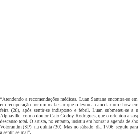
“Atendendo a recomendações médicas, Luan Santana encontra-se em r
em recuperação por um mal-estar que o levou a cancelar um show em D
feira (28), após sentir-se indisposto e febril, Luan submeteu-se a
Alphaville, com o doutor Caio Godoy Rodrigues, que o orientou a sus
descanso total. O artista, no entanto, insistiu em honrar a agenda de s
Votorantim (SP), na quinta (30). Mas no sábado, dia 1º/06, seguiu par
a sentir-se mal”.