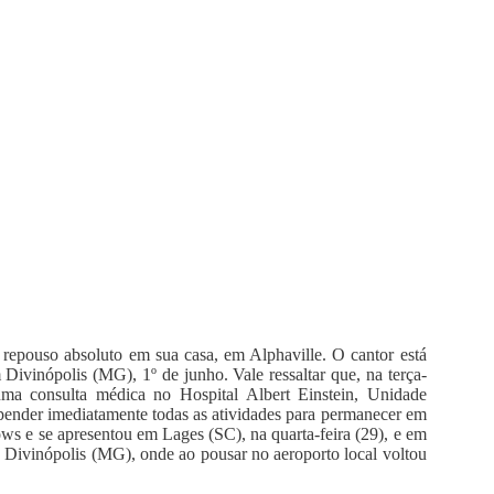
epouso absoluto em sua casa, em Alphaville. O cantor está
ivinópolis (MG), 1º de junho. Vale ressaltar que, na terça-
 uma consulta médica no Hospital Albert Einstein, Unidade
pender imediatamente todas as atividades para permanecer em
hows e se apresentou em Lages (SC), na quarta-feira (29), e em
a Divinópolis (MG), onde ao pousar no aeroporto local voltou