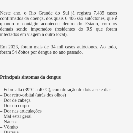
Neste ano, o Rio Grande do Sul já registra 7.485 casos
confirmados da doença, dos quais 6.406 são autóctones, que é
quando o contágio aconteceu dentro do Estado, com os
demais sendo importados (residentes do RS que foram
infectados em viagem a outro local).
Em 2023, foram mais de 34 mil casos autóctones. Ao todo,
foram 54 óbitos por dengue no ano passado.
Principais sintomas da dengue
– Febre alta (39°C a 40°C), com duração de dois a sete dias
– Dor retro-orbital (atrás dos olhos)
– Dor de cabeça
– Dor no corpo
– Dor nas articulações
– Mal-estar geral
– Náusea
– Vômito
– Diarreia