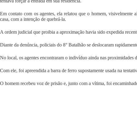
tentava forçar a entrada em sua residência.
Em contato com os agentes, ela relatou que o homem, visivelmente alt
casa, com a intenção de quebrá-la.
A ordem judicial que proibia a aproximação havia sido expedida recent
Diante da denúncia, policiais do 8° Batalhão se deslocaram rapidament
No local, os agentes encontraram o indivíduo ainda nas proximidades d
Com ele, foi apreendida a barra de ferro supostamente usada na tentati
O homem recebeu voz de prisão e, junto com a vítima, foi encaminhado