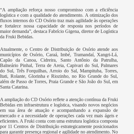
“A ampliação reforça nosso compromisso com a eficiência
logística e com a qualidade do atendimento. A otimização dos
fluxos internos do CD Osório traz mais agilidade às operações
e fortalece nossa capacidade de resposta nos períodos de
maior demanda”, destaca Fabrício Gigena, diretor de Logística
da Fruki Bebidas.
Atualmente, o Centro de Distribuição de Osório atende aos
municípios de Osório, Caraá, Imbé, Tramandaí, Xangri-Lá,
Capão da Canoa, Cidreira, Santo Antônio da Patrulha,
Balneário Pinhal, Terra de Areia, Capivari do Sul, Palmares
do Sul, Três Forquilhas, Arroio do Sal, Mampituba, Torres,
Itati, Rolante, Glorinha e Riozinho, no Rio Grande do Sul,
além de Passo de Torres, Praia Grande e São João do Sul, em
Santa Catarina.
A ampliação do CD Osório reflete a atenção contínua da Fruki
Bebidas em infraestrutura e logística, visando novos negócios
em sua área de atuação e acompanhando a expansão de
mercado e a necessidade de operações cada vez mais ágeis e
eficientes. A Fruki conta com uma estrutura logística composta
por 11 Centros de Distribuição estrategicamente posicionados
para garantir presença regional e agilidade no atendimento. No