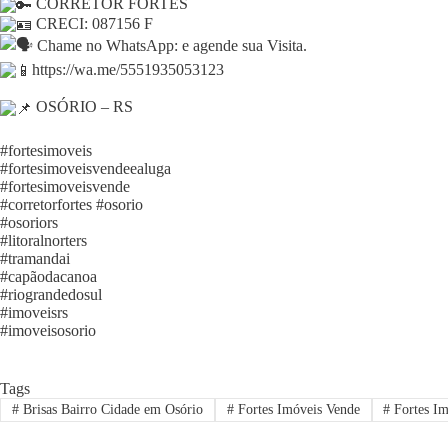
CORRETOR FORTES
CRECI: 087156 F
Chame no WhatsApp: e agende sua Visita.
https://wa.me/5551935053123
OSÓRIO – RS
#fortesimoveis
#fortesimoveisvendeealuga
#fortesimoveisvende
#corretorfortes
#osorio
#osoriors
#litoralnorters
#tramandai
#capãodacanoa
#riograndedosul
#imoveisrs
#imoveisosorio
Tags
#
Brisas Bairro Cidade em Osório
#
Fortes Imóveis Vende
#
Fortes Im