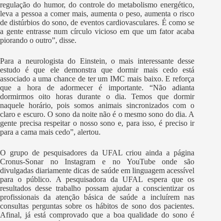
regulação do humor, do controle do metabolismo energético,
leva a pessoa a comer mais, aumenta o peso, aumenta o risco
de distúrbios do sono, de eventos cardiovasculares. É como se
a gente entrasse num círculo vicioso em que um fator acaba
piorando o outro”, disse.
Para a neurologista do Einstein, o mais interessante desse
estudo é que ele demonstra que dormir mais cedo está
associado a uma chance de ter um IMC mais baixo. E reforça
que a hora de adormecer é importante. “Não adianta
dormirmos oito horas durante o dia. Temos que dormir
naquele horário, pois somos animais sincronizados com o
claro e escuro. O sono da noite não é o mesmo sono do dia. A
gente precisa respeitar o nosso sono e, para isso, é preciso ir
para a cama mais cedo”, alertou.
O grupo de pesquisadores da UFAL criou ainda a página
Cronus-Sonar no Instagram e no YouTube onde são
divulgadas diariamente dicas de saúde em linguagem acessível
para o público. A pesquisadora da UFAL espera que os
resultados desse trabalho possam ajudar a conscientizar os
profissionais da atenção básica de saúde a incluírem nas
consultas perguntas sobre os hábitos de sono dos pacientes.
Afinal, já está comprovado que a boa qualidade do sono é