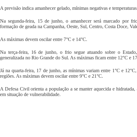
A previsão indica amanhecer gelado, mínimas negativas e temperaturas
Na segunda-feira, 15 de junho, o amanhecer será marcado por fri
formação de geada na Campanha, Oeste, Sul, Centro, Costa Doce, Vales
As máximas devem oscilar entre 7°C e 14°C.
Na terça-feira, 16 de junho, o frio segue atuando sobre o Esta
generalizada no Rio Grande do Sul. As máximas ficam entre 12°C e 1
Já na quarta-feira, 17 de junho, as mínimas variam entre 1°C e 12°C
regiões. As máximas devem oscilar entre 9°C e 21°C.
A Defesa Civil orienta a população a se manter aquecida e hidratada,
em situação de vulnerabilidade.