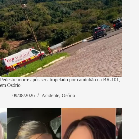
Pedestre morre após ser atropelado por caminhão na BR-101,
em Osório
09/08/2026
Acidente
,
Osório