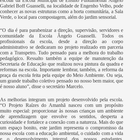
escolar da Escola Municipal de Ensino Fundamental Ângelo
Gabriel Boff Guasselli, na localidade de Engenho Velho, pode
conhecer as novas estruturas como a horta comunitária, a Sala
Verde, o local para compostagem, além do jardim sensorial.
“O dia é para parabenizar a direção, supervisão, servidores e
comunidade da Escola Ângelo Guasselli. Todos os
profissionais da escola, desde a direção ao corpo
administrativo se dedicaram no projeto realizado em parceria
com a Transpetro. Tudo pensado para a melhora do trabalho
pedagógico. Ressalto também a equipe de manutenção da
Secretaria de Educação que realizou nova pintura da quadra e
reformas na escola. Importante lembrar, também, a reforma da
praça da escola feita pela equipe do Meio Ambiente. Ou seja,
um grande trabalho coletivo pensado no nosso bem maior, que
é nosso aluno”, disse o secretário Marcelo.
As melhorias integram um projeto desenvolvido pela escola.
“O Projeto Raízes do Amanhã nasceu com um propósito
muito especial: proporcionar às nossas crianças um ambiente
de aprendizagem que envolve os sentidos, desperta a
curiosidade e fortalece a conexão com a natureza. Mais do que
um espaço bonito, este jardim representa o compromisso da
nossa escola com a educação ambiental, o cuidado com a vida
e o desenvolvimento integral dos nossos estudantes.