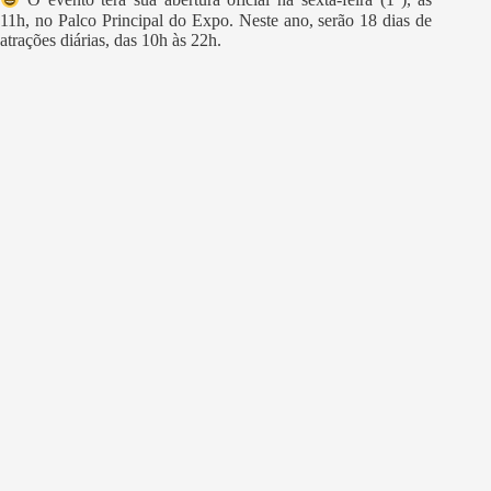
O evento terá sua abertura oficial na sexta-feira (1°), às
11h, no Palco Principal do Expo. Neste ano, serão 18 dias de
atrações diárias, das 10h às 22h.