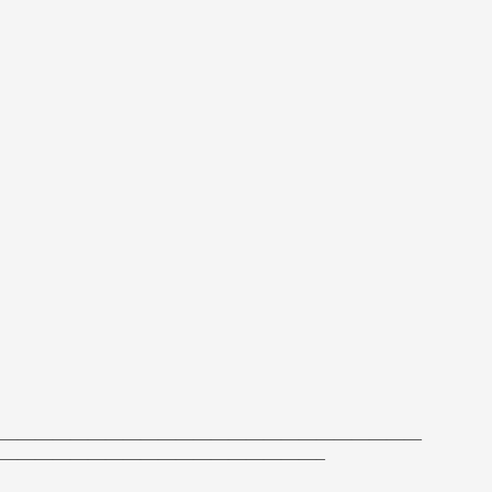
————————————————————————
——————————————————–