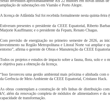
Serão investidos aproximadamente R$ 22 milhões em novas linhas de di
ampliação de subestações em Viamão e Porto Alegre.
A licença de Atlântida Sul foi recebida formalmente nesta quinta-feira
Estiveram presentes o presidente da CEEE Equatorial, Riberto Barban
Marjorie Kauffmann; e o presidente da Fepam, Renato Chagas.
Com previsão de energização no primeiro semestre de 2026, as inici
investimento na Região Metropolitana e Litoral Norte vai ampliar e qu
entorno”, afirma o gerente de Obras e Manutenção da CEEE Equatorial
Todos os projetos e estudos de impacto sobre a fauna, flora, solo e 
e objetiva para a obtenção da licença.
“Isso favoreceu uma gestão ambiental mais próxima e alinhada com o
da Gerência de Meio Ambiente da CEEE Equatorial, Cristiano Hack.
As obras contemplam a construção de três linhas de distribuição com
kV, além da renovação completa de módulos de alimentadores e da su
capacidade de transformação.