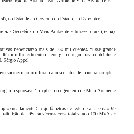
stribuição de Atlântida Sul, Arroio do Sal e Alvorada; e na
 (04), no Estande do Governo do Estado, na Expointer.
era; a Secretária do Meio Ambiente e Infraestrutura (Sema),
ativas beneficiarão mais de 160 mil clientes. “Esse grande
alificar o fornecimento da energia entregue aos municípios e
, Sérgio Appel.
o meio socioeconômico foram apresentados de maneira completa
 órgão responsável”, explica o engenheiro de Meio Ambiente
 aproximadamente 5,5 quilômetros de rede de alta tensão 69
bstituição de três transformadores, totalizando 100 MVA de