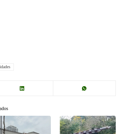
idades
nados