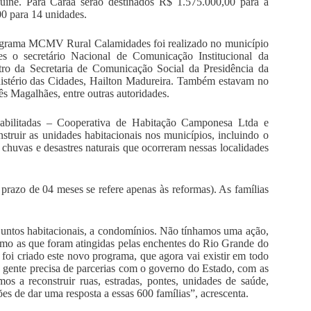
uiné. Para Caraá serão destinados R$ 1.575.000,00 para a
0 para 14 unidades.
rograma MCMV Rural Calamidades foi realizado no município
s o secretário Nacional de Comunicação Institucional da
tro da Secretaria de Comunicação Social da Presidência da
nistério das Cidades, Hailton Madureira. Também estavam no
s Magalhães, entre outras autoridades.
habilitadas – Cooperativa de Habitação Camponesa Ltda e
struir as unidades habitacionais nos municípios, incluindo o
 chuvas e desastres naturais que ocorreram nessas localidades
prazo de 04 meses se refere apenas às reformas). As famílias
juntos habitacionais, a condomínios. Não tínhamos uma ação,
omo as que foram atingidas pelas enchentes do Rio Grande do
 foi criado este novo programa, que agora vai existir em todo
 a gente precisa de parcerias com o governo do Estado, com as
s a reconstruir ruas, estradas, pontes, unidades de saúde,
 de dar uma resposta a essas 600 famílias”, acrescenta.