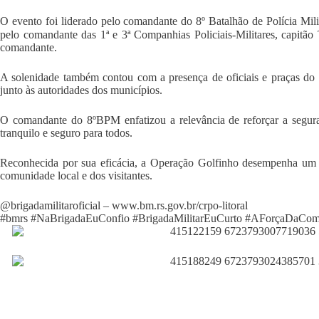
O evento foi liderado pelo comandante do 8º Batalhão de Polícia Mil
pelo comandante das 1ª e 3ª Companhias Policiais-Militares, capitão T
comandante.
A solenidade também contou com a presença de oficiais e praças do 
junto às autoridades dos municípios.
O comandante do 8ºBPM enfatizou a relevância de reforçar a segur
tranquilo e seguro para todos.
Reconhecida por sua eficácia, a Operação Golfinho desempenha um 
comunidade local e dos visitantes.
@brigadamilitaroficial –
www.bm.rs.gov.br/crpo-litoral
#bmrs
#NaBrigadaEuConfio
#BrigadaMilitarEuCurto
#AForçaDaCom